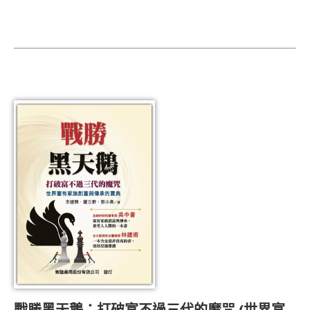
戰勝黑天鵝：打破富不過三代的魔咒
(世界富