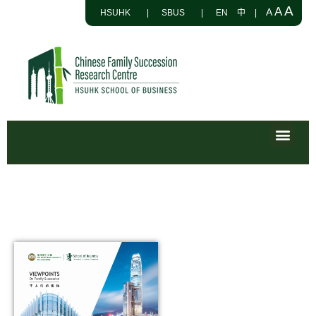
A
A
A
HSUHK
|
SBUS
|
EN
中
|