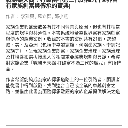
有家族創富與傳承的寶典)
作者： 李建興 ,
羅立群 ,
鄧小燕
家族企業興盛衰敗各有其不同背景與原因，但也有其相當
程度的規律與共通性。本書系統地彙整世界富有家族創富
與傳承的經典案例，收錄於本書的案例共有21個，跨越
歐、美、及亞洲（包括李嘉誠家族、何鴻燊家族、李錦記
家族等），呈現家族企業創富、家族企業治理、家族治理
及其培養和選拔接班人等相關重要經典規劃與典範，希冀
對家族企業「戰勝黑天鵝 打破富不過三代的魔咒」有所裨
益。
作者希望能夠成為家族傳承道路上的一位引路者，願讀者
能從書中得到啟發，找到適合自己或企業的卓越創富之
路，並借由此書為面臨傳承難題的家族企業提供解決之道
…