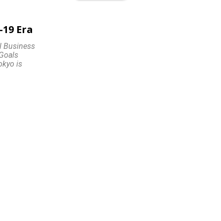
-19 Era
ll Business
 Goals
okyo is