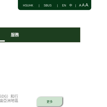
A
A
A
HSUHK
|
SBUS
|
EN
中
|
服務
DG）和行
論亞洲地區
更多