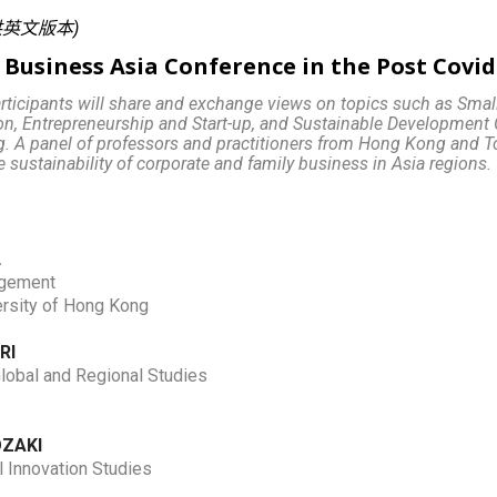
英文版本)
 Business Asia Conference in the Post Covid
participants will share and exchange views on topics such as Sma
n, Entrepreneurship and Start-up, and Sustainable Development
. A panel of professors and practitioners from Hong Kong and T
 sustainability of corporate and family business in Asia regions.
L
agement
rsity of Hong Kong
RI
lobal and Regional Studies
OZAKI
 Innovation Studies