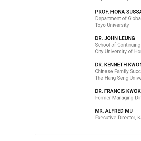
PROF. FIONA SUSS
Department of Global
Toyo University
DR. JOHN LEUNG
School of Continuing
City University of H
DR.
KENNETH KWO
Chinese Family Succ
The Hang Seng Unive
DR. FRANCIS KWOK
Former Managing Dire
MR. ALFRED MU
Executive Director, 