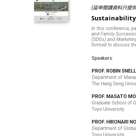
(延申閲讀資料只提供
Sustainability
In this conference, 
and Family Successio
(SDGs) and Marketing
formed to discuss the
Speakers:
PROF. ROBIN SNEL
Department of Man
The Hang Seng Unive
PROF. MASATO MO
Graduate School of G
Toyo University
PROF. HIRONARI N
Department of Global
Toyo University