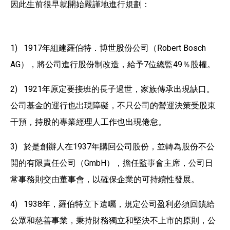
因此生前很早就開始嚴謹地進行規劃：
1) 1917年組建羅伯特．博世股份公司（Robert Bosch
AG），將公司進行股份制改造，給予7位總監49％股權。
2) 1921年原定要接班的長子過世，家族傳承出現缺口。
公司基金的運行也出現障礙，不只公司的營運決策受股東
干預，持股的專業經理人工作也出現倦怠。
3) 於是創辦人在1937年購回公司股份，並轉為股份不公
開的有限責任公司（GmbH），擔任監事會主席，公司日
常事務則交由董事會，以確保企業的可持續性發展。
4) 1938年，羅伯特立下遺囑，規定公司盈利必須回饋給
公眾和慈善事業，秉持財務獨立和堅決不上市的原則，公