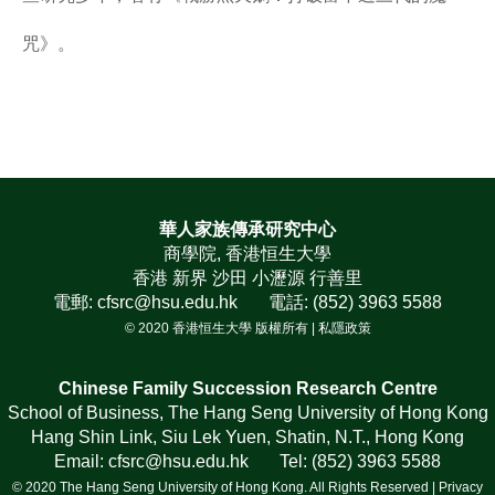
咒》。
華人家族傳承研究中心
商學院, 香港恒生大學
香港 新界 沙田 小瀝源 行善里
電郵: cfsrc@hsu.edu.hk 電話: (852) 3963 5588
© 2020 香港恒生大學 版權所有 |
私隱政策
Chinese Family Succession Research Centre
School of Business, The Hang Seng University of Hong Kong
Hang Shin Link, Siu Lek Yuen, Shatin, N.T., Hong Kong
Email: cfsrc@hsu.edu.hk Tel: (852) 3963 5588
© 2020 The Hang Seng University of Hong Kong. All Rights Reserved |
Privacy