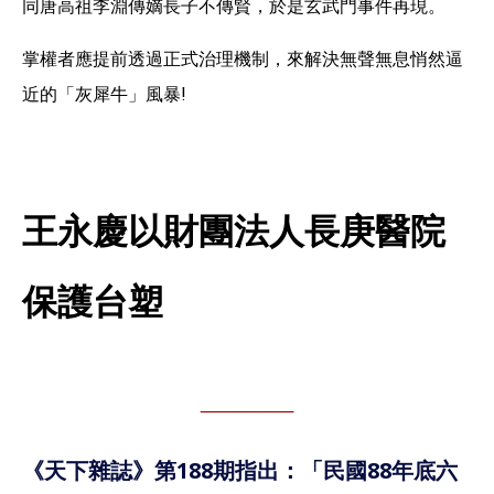
同唐高祖李淵傳嫡長子不傳賢，於是玄武門事件再現。
掌權者應提前透過正式治理機制，來解決無聲無息悄然逼
近的「灰犀牛」風暴!
王永慶以財團法人長庚醫院
保護台塑
《天下雜誌》第188期指出：「民國88年底六