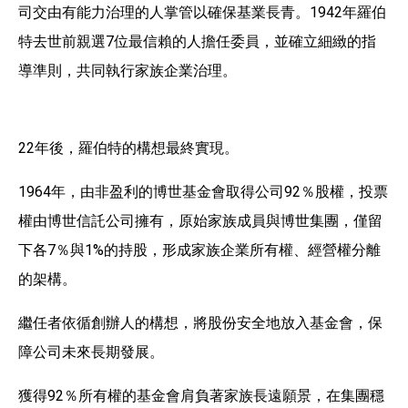
司交由有能力治理的人掌管以確保基業長青。1942年羅伯
特去世前親選7位最信賴的人擔任委員，並確立細緻的指
導準則，共同執行家族企業治理。
22年後，羅伯特的構想最終實現。
1964年，由非盈利的博世基金會取得公司92％股權，投票
權由博世信託公司擁有，原始家族成員與博世集團，僅留
下各7％與1%的持股，形成家族企業所有權、經營權分離
的架構。
繼任者依循創辦人的構想，將股份安全地放入基金會，保
障公司未來長期發展。
獲得92％所有權的基金會肩負著家族長遠願景，在集團穩