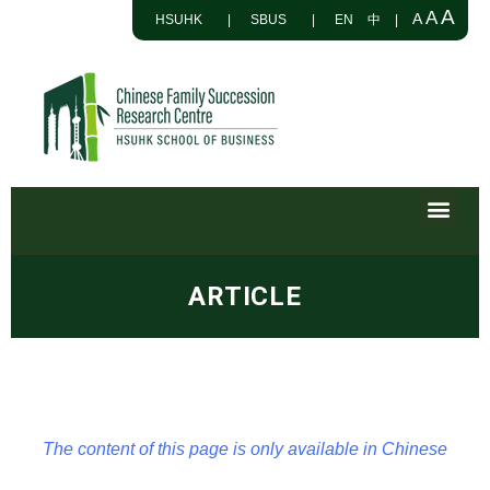
A
A
A
HSUHK
|
SBUS
|
EN
中
|
ARTICLE
The content of this page is only available in Chinese