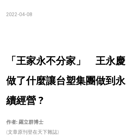
2022-04-08
「王家永不分家」 王永慶
做了什麼讓台塑集團做到永
續經營 ?
作者: 羅立群博士
(文章原刊登在天下雜誌)