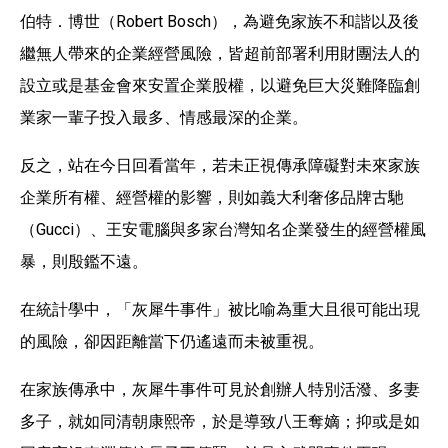
伯特．博世（Robert Bosch），為避免家族不和諧以及後
繼無人帶來的企業經營風險，皆超前部署利用財團法人的
設立或是基金會來安置企業股權，以避免巨大災難降臨創
業家一輩子投入最多、情感最深的企業。
反之，站在今日回看當年，若未正視傳承障礙對未來家族
企業所有權、經營權的影響，則如義大利奢侈品牌古馳
（Gucci）、王安電腦與多家台灣知名企業發生的經營權風
暴，則殷鑑不遠。
在統計學中，「灰犀牛事件」被比喻為重大且很可能出現
的風險，卻因距離當下仍遙遠而未被重視。
在家族傳承中，灰犀牛事件可見於創辦人特別活潑、多妻
多子，就如同清朝康熙帝，於是導致八王奪嫡；抑或是如