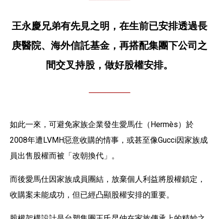
王永慶兄弟有先見之明，在生前已安排透過長
庚醫院、海外信託基金，再搭配集團下公司之
間交叉持股，做好股權安排。
如此一來，可避免家族企業發生愛馬仕（Hermès）於
2008年遭LVMH惡意收購的情事，或甚至像Gucci因家族成
員出售股權而被「改朝換代」。
而後愛馬仕因家族成員團結，放棄個人利益將股權鎖定，
收購案未能成功，但已經凸顯股權安排的重要。
股權架構設計是台塑集團王氏昆仲在家族傳承上的精妙之