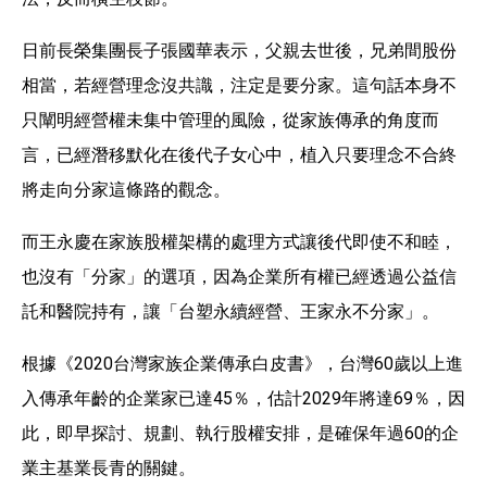
日前長榮集團長子張國華表示，父親去世後，兄弟間股份
相當，若經營理念沒共識，注定是要分家。這句話本身不
只闡明經營權未集中管理的風險，從家族傳承的角度而
言，已經潛移默化在後代子女心中，植入只要理念不合終
將走向分家這條路的觀念。
而王永慶在家族股權架構的處理方式讓後代即使不和睦，
也沒有「分家」的選項，因為企業所有權已經透過公益信
託和醫院持有，讓「台塑永續經營、王家永不分家」。
根據《2020台灣家族企業傳承白皮書》，台灣60歲以上進
入傳承年齡的企業家已達45％，估計2029年將達69％，因
此，即早探討、規劃、執行股權安排，是確保年過60的企
業主基業長青的關鍵。