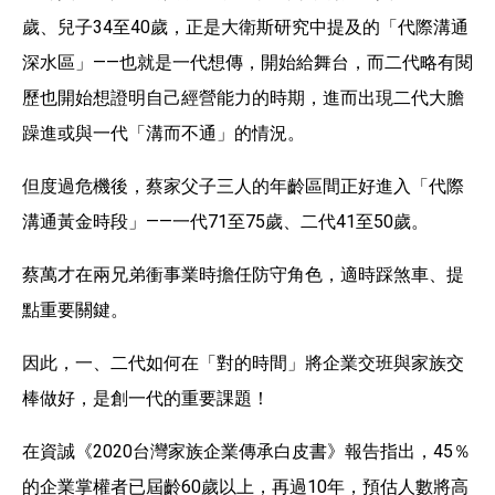
歲、兒子34至40歲，正是大衛斯研究中提及的「代際溝通
深水區」——也就是一代想傳，開始給舞台，而二代略有閱
歷也開始想證明自己經營能力的時期，進而出現二代大膽
躁進或與一代「溝而不通」的情況。
但度過危機後，蔡家父子三人的年齡區間正好進入「代際
溝通黃金時段」——一代71至75歲、二代41至50歲。
蔡萬才在兩兄弟衝事業時擔任防守角色，適時踩煞車、提
點重要關鍵。
因此，一、二代如何在「對的時間」將企業交班與家族交
棒做好，是創一代的重要課題！
在資誠《2020台灣家族企業傳承白皮書》報告指出，45％
的企業掌權者已屆齡60歲以上，再過10年，預估人數將高