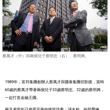
蔡萬才（中）與兩個兒子蔡明忠（右）、蔡明興。
1989年，富邦集團創辦人蔡萬才與國泰集團切割後，當時
60歲的蔡萬才帶著兩個兒子33歲蔡明忠、32歲的蔡明興，
一起打造金融王國。
兩兄弟當年已接受完善的接班培養：讀名校、外部歷練，