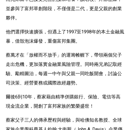
並參與了富邦草創階段，不僅僅是二代，更是父親的創業
夥伴。
他們選擇快速擴張，但遇上了1997至1998年的本土金融風
暴，借殼泡沫爆發，重傷富邦集團。
蔡萬才在「放權而不放手」的運籌帷幄下，帶領兩個兒子
走出危機，更加落實金融業風險管理。同時兩兄弟記取經
驗、勵精圖治，每週一中午與父親一同吃飯開會，討論公
司決策、經營要務或國際政經趨勢。
爾後6到10年，蔡家藉由精準併購銀行、保險、電信等高
現金流企業，開創了富邦家族的繁榮盛世！
蔡家父子三人的傳承歷程與經驗，與哈佛知名教授、全球
家族企業學科奠基人約翰·大衛斯（John A. Davis）企業傳