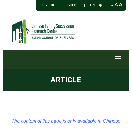
A
A
A
HSUHK
|
SBUS
|
EN
中
|
ARTICLE
The content of this page is only available in Chinese