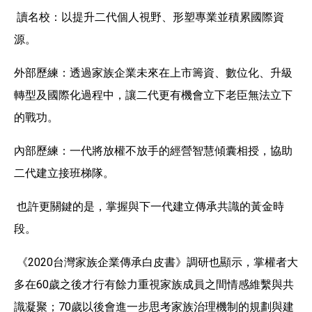
讀名校：以提升二代個人視野、形塑專業並積累國際資
源。
外部歷練：透過家族企業未來在上市籌資、數位化、升級
轉型及國際化過程中，讓二代更有機會立下老臣無法立下
的戰功。
內部歷練：一代將放權不放手的經營智慧傾囊相授，協助
二代建立接班梯隊。
也許更關鍵的是，掌握與下一代建立傳承共識的黃金時
段。
《2020台灣家族企業傳承白皮書》調研也顯示，掌權者大
多在60歲之後才行有餘力重視家族成員之間情感維繫與共
識凝聚；70歲以後會進一步思考家族治理機制的規劃與建