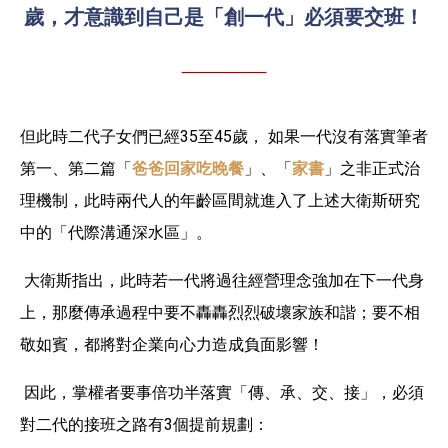
歲，才意識到自己是「創一代」必須要交班！
但此時二代子女們已經35至45歲， 如果一代沒有落實筆者
第一、第二篇「
爸爸回家吃晚餐
」、「
家書
」之非正式治
理機制，此時兩代人的年齡區間就進入了上述大衛斯研究
中的「代際溝通深水區」。
大衛斯指出，此時若一代將過往經營理念強加在下一代身
上，那麼傳承過程中要不轟轟烈烈破壞家族和諧；要不相
敬如賓，都將對企業向心力造成負面影響！
因此，掌權者要事倍功半落實「傳、承、交、接」，必須
對二代的接班之路有3個提前規劃：