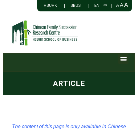
A
A
A
HSUHK
|
SBUS
|
EN
中
|
ARTICLE
The content of this page is only available in Chinese