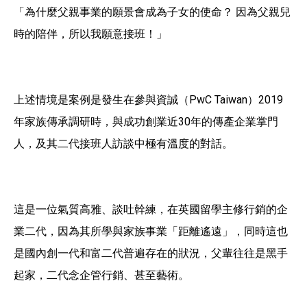
「為什麼父親事業的願景會成為子女的使命？ 因為父親兒
時的陪伴，所以我願意接班！」
上述情境是案例是發生在參與資誠（PwC Taiwan）2019
年家族傳承調研時，與成功創業近30年的傳產企業掌門
人，及其二代接班人訪談中極有溫度的對話。
這是一位氣質高雅、談吐幹練，在英國留學主修行銷的企
業二代，因為其所學與家族事業「距離遙遠」，同時這也
是國內創一代和富二代普遍存在的狀況，父輩往往是黑手
起家，二代念企管行銷、甚至藝術。