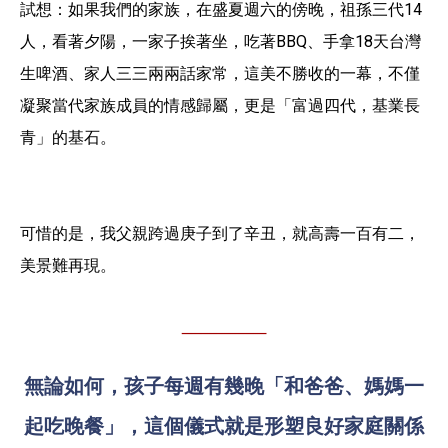
試想：如果我們的家族，在盛夏週六的傍晚，祖孫三代14
人，看著夕陽，一家子挨著坐，吃著BBQ、手拿18天台灣
生啤酒、家人三三兩兩話家常，這美不勝收的一幕，不僅
凝聚當代家族成員的情感歸屬，更是「富過四代，基業長
青」的基石。
可惜的是，我父親跨過庚子到了辛丑，就高壽一百有二，
美景難再現。
無論如何，孩子每週有幾晚「和爸爸、媽媽一
起吃晚餐」，
這個儀式就是形塑良好家庭關係